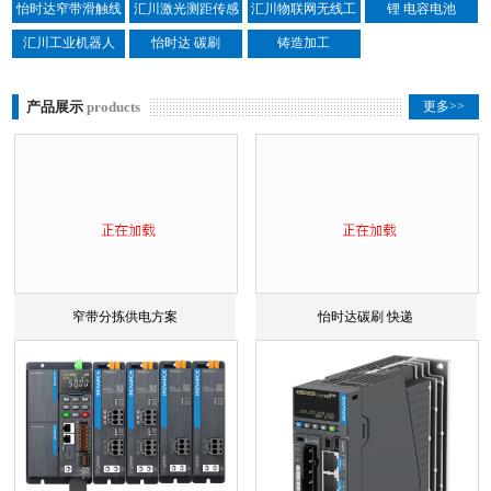
品中心
怡时达窄带滑触线
汇川激光测距传感
汇川物联网无线工
锂 电容电池
器
业产品
汇川工业机器人
怡时达 碳刷
铸造加工
产品展示
products
更多>>
窄带分拣供电方案
怡时达碳刷 快递